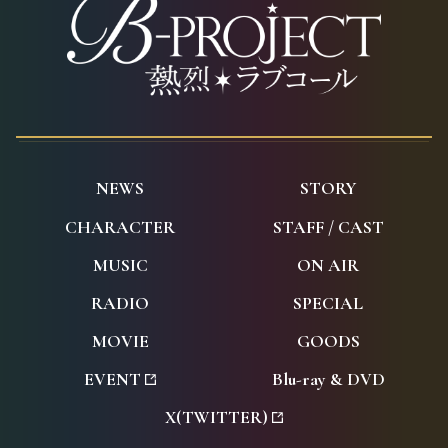
N
EWS
S
TORY
C
HARACTER
S
TAFF / CAST
M
USIC
O
N AIR
R
ADIO
S
PECIAL
M
OVIE
G
OODS
E
VENT
B
lu-ray & DVD
X
(TWITTER)