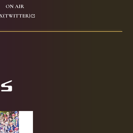
O
N AIR
X
(TWITTER)
する
有する