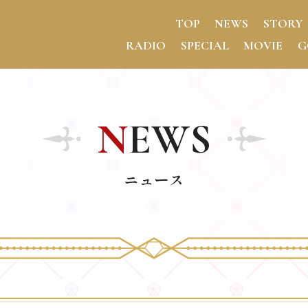
T
OP
N
EWS
S
TORY
R
ADIO
S
PECIAL
M
OVIE
G
NEWS
ニュース