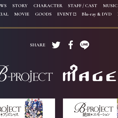
EWS
S
TORY
C
HARACTER
S
TAFF / CAST
M
USIC
CIAL
M
OVIE
G
OODS
E
VENT
B
lu-ray & DVD
Twitterで共有する
Facebookで共有
LINEで共