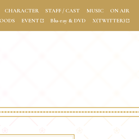
C
HARACTER
S
TAFF / CAST
M
USIC
O
N AIR
OODS
E
VENT
B
lu-ray & DVD
X
(TWITTER)