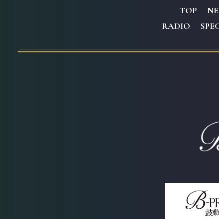
T
OP
N
R
ADIO
S
PE